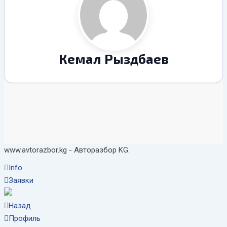
Кемал Рыздбаев
www.avtorazbor.kg - Авторазбор KG.
Info
Заявки
Назад
Профиль