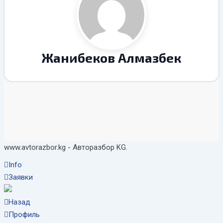
Жанибеков Алмазбек
www.avtorazbor.kg - Авторазбор KG.
Info
Заявки
Назад
Профиль